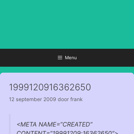
Menu
1999120916362650
12 september 2009
door
frank
<META NAME=”CREATED”
CONTENT=”19991209;16362650″>