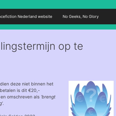
ncefiction Nederland website
No Geeks, No Glory
lingstermijn op te
ndien deze niet binnen het
 betalen is dit €20,-
rden omschreven als
‘brengt
g’
.