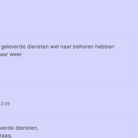
e geleverde diensten wel naar behoren hebben
maar weer
13:09
everde diensten,
raag.