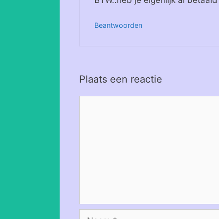
BTW..heb je eigenlijk al betaal
Beantwoorden
Plaats een reactie
Reactie
Naam