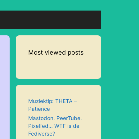
Most viewed posts
Muziektip: THETA –
Patience
Mastodon, PeerTube,
Pixelfed… WTF is de
Fediverse?