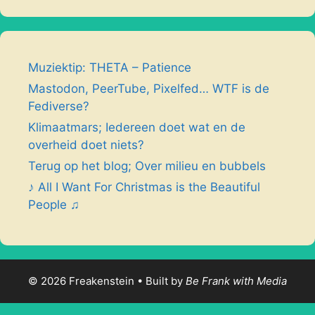
Muziektip: THETA – Patience
Mastodon, PeerTube, Pixelfed… WTF is de
Fediverse?
Klimaatmars; Iedereen doet wat en de
overheid doet niets?
Terug op het blog; Over milieu en bubbels
♪ All I Want For Christmas is the Beautiful
People ♫
© 2026 Freakenstein • Built by
Be Frank with Media