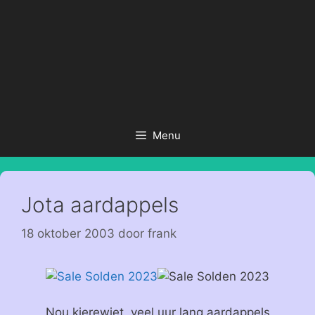
Menu
Jota aardappels
18 oktober 2003
door
frank
Nou kierewiet, veel uur lang aardappels