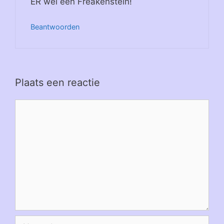
ER wel één Freakenstein!
Beantwoorden
Plaats een reactie
Reactie
Naam