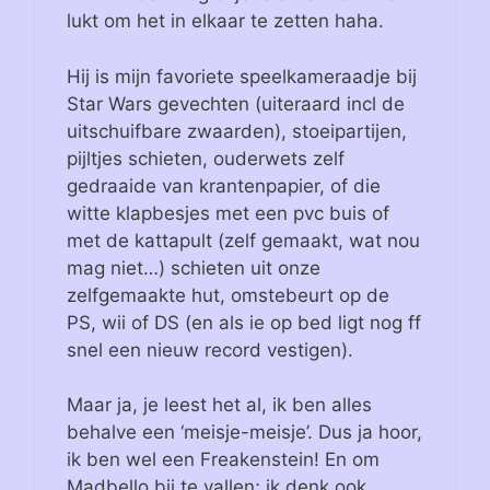
lukt om het in elkaar te zetten haha.
Hij is mijn favoriete speelkameraadje bij
Star Wars gevechten (uiteraard incl de
uitschuifbare zwaarden), stoeipartijen,
pijltjes schieten, ouderwets zelf
gedraaide van krantenpapier, of die
witte klapbesjes met een pvc buis of
met de kattapult (zelf gemaakt, wat nou
mag niet…) schieten uit onze
zelfgemaakte hut, omstebeurt op de
PS, wii of DS (en als ie op bed ligt nog ff
snel een nieuw record vestigen).
Maar ja, je leest het al, ik ben alles
behalve een ‘meisje-meisje’. Dus ja hoor,
ik ben wel een Freakenstein! En om
Madbello bij te vallen; ik denk ook