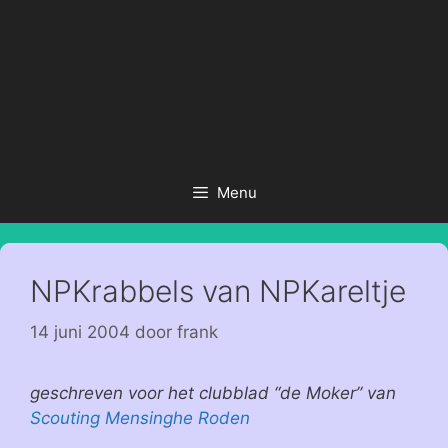
Menu
NPKrabbels van NPKareltje
14 juni 2004
door
frank
geschreven voor het clubblad “de Moker” van
Scouting Mensinghe Roden