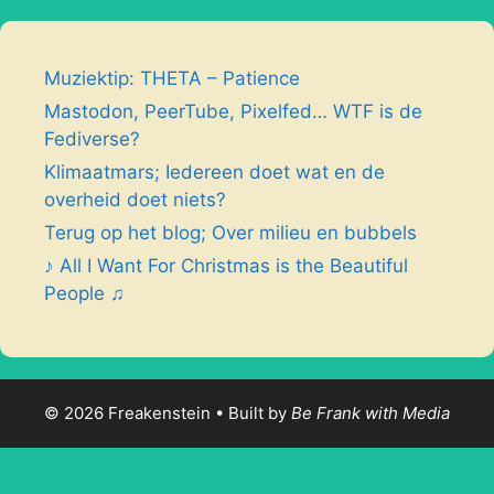
Muziektip: THETA – Patience
Mastodon, PeerTube, Pixelfed… WTF is de
Fediverse?
Klimaatmars; Iedereen doet wat en de
overheid doet niets?
Terug op het blog; Over milieu en bubbels
♪ All I Want For Christmas is the Beautiful
People ♫
© 2026 Freakenstein • Built by
Be Frank with Media