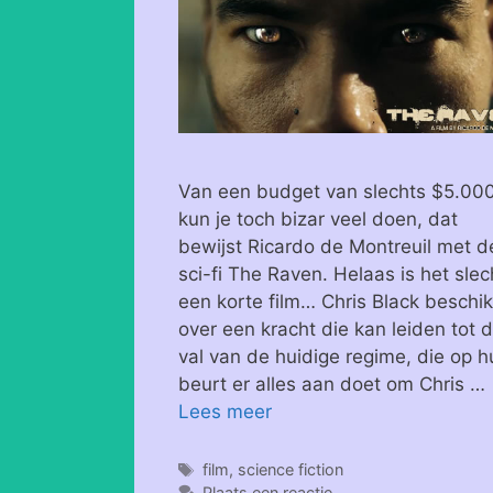
Van een budget van slechts $5.00
kun je toch bizar veel doen, dat
bewijst Ricardo de Montreuil met d
sci-fi The Raven. Helaas is het slec
een korte film… Chris Black beschik
over een kracht die kan leiden tot 
val van de huidige regime, die op h
beurt er alles aan doet om Chris …
Lees meer
Tags
film
,
science fiction
Plaats een reactie