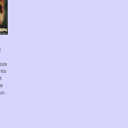
0
eze
hts
t
de
un