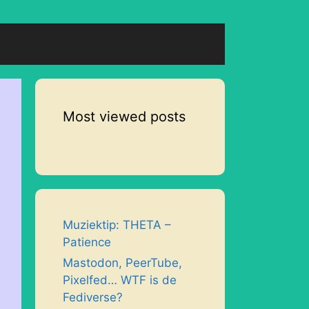
Most viewed posts
Muziektip: THETA –
Patience
Mastodon, PeerTube,
Pixelfed… WTF is de
Fediverse?