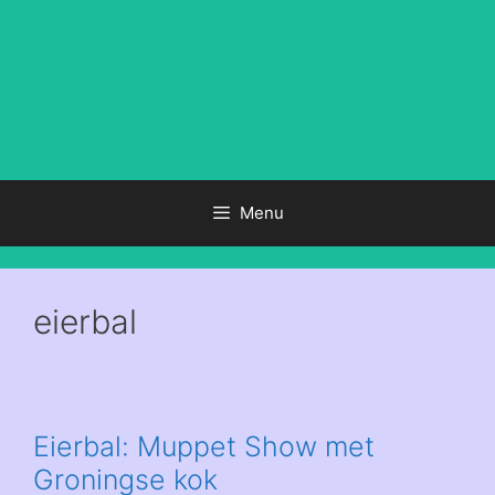
Menu
eierbal
Eierbal: Muppet Show met
Groningse kok