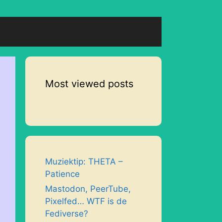
Most viewed posts
Muziektip: THETA –
Patience
Mastodon, PeerTube,
Pixelfed… WTF is de
Fediverse?