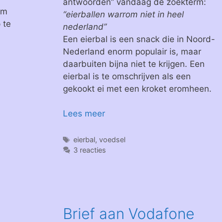
antwoorden” vandaag de zoekterm:
om
“eierballen warrom niet in heel
 te
nederland”
Een eierbal is een snack die in Noord-
Nederland enorm populair is, maar
daarbuiten bijna niet te krijgen. Een
eierbal is te omschrijven als een
gekookt ei met een kroket eromheen.
Lees meer
Tags
eierbal
,
voedsel
3 reacties
Brief aan Vodafone